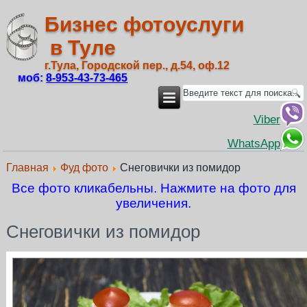
Бизнес фотоуслуги
в Туле
г.Тула, Городской пер., д.54, оф.12
моб:
8‑953‑43‑73‑465
Viber
WhatsApp
Главная
Фуд фото
Снеговички из помидор
Все фото кликабельны. Нажмите на фото для
увеличения.
Снеговички из помидор