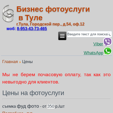
Бизнес фотоуслуги
в Туле
г.Тула, Городской пер., д.54, оф.12
моб:
8‑953‑43‑73‑465
Viber
WhatsApp
Главная
Цены
Мы не берем почасовую оплату, так как это
невыгодно для клиентов.
Цены на фотоуслуги
фуд фото
съемка
- от
350
р./шт